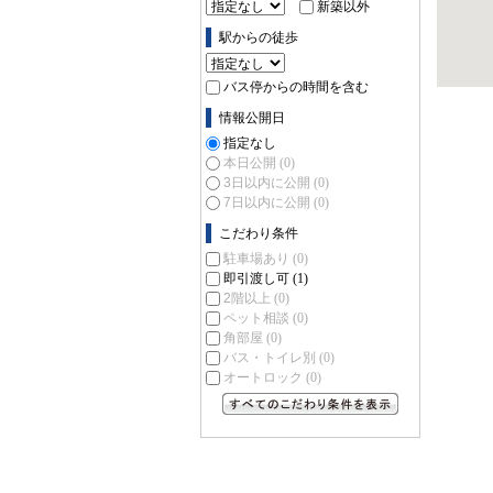
新築以外
駅からの徒歩
バス停からの時間を含む
情報公開日
指定なし
本日公開
(0)
3日以内に公開
(0)
7日以内に公開
(0)
こだわり条件
駐車場あり
(0)
即引渡し可
(1)
2階以上
(0)
ペット相談
(0)
角部屋
(0)
バス・トイレ別
(0)
オートロック
(0)
すべてのこだわり条件を見る