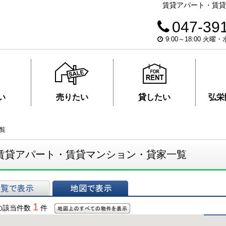
賃貸アパート・賃貸
047-39
9:00～18:00 火曜
い
売りたい
貸したい
弘栄
覧
賃貸アパート・賃貸マンション・貸家一覧
表示
地図で表示
1
の該当件数
件
地図上のすべての物件