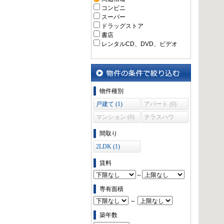
コンビニ
スーパー
ドラッグストア
書店
レンタルCD、DVD、ビデオ
物件の条件で絞り込む
物件種別
戸建て (1)
アパート (0)
マンション (0)
テラスハウ
ス (0)
間取り
2LDK (1)
賃料
～
専有面積
～
築年数