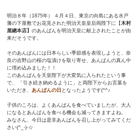
明治８年（1875年） ４月４日、東京の向島にある水戸
藩の下屋敷でお花見された明治天皇皇后両陛下に【
木村
屋總本店】
のあんぱんを明治天皇に献上されたことが由
来だそうです。
そのあんぱんには日本らしい季節感を表現しようと、奈
良の吉野山の桜の塩漬けを取り寄せ、あんぱんの真ん中
に埋め込みました！！
このあんぱんを天皇陛下が大変気に入られたという事
で、 「引き続き納めるように」と両陛下からお言葉を
いただき、
あんぱんの日
となったようです(^^♪
子供のころは、よくあんぱんを食べていましたが、大人
になるとあんぱんを食べる機会も減ってきますよね。
みなさん、今日は是非あんぱんを召し上がってみてくだ
さい(^_-)-☆